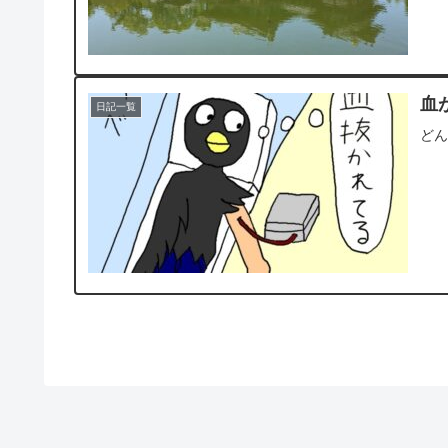
血
日記一覧
ど