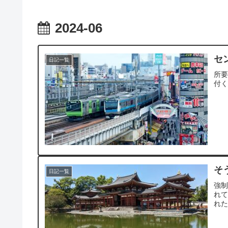
2024-06
セ
日記一覧
所
付
そ
日記一覧
強
れ
れ