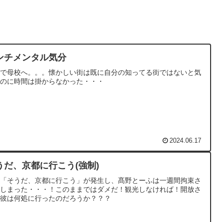
ンチメンタル気分
要で母校へ。。。懐かしい街は既に自分の知ってる街ではないと気
くのに時間は掛からなかった・・・
2024.06.17
うだ、京都に行こう(強制)
制「そうだ、京都に行こう」が発生し、髙野とーふは一週間拘束さ
てしまった・・・！このままではダメだ！観光しなければ！開放さ
た彼は何処に行ったのだろうか？？？